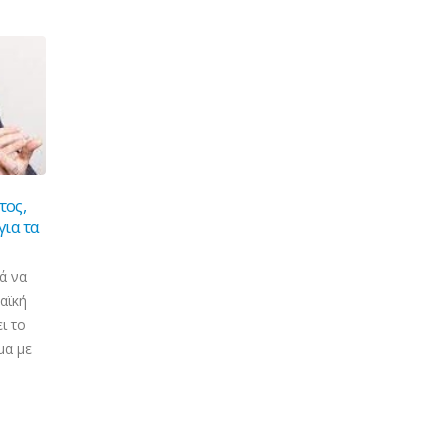
Καλωσόρισμα στο ΠΜΣ
12
Αγαπητοί Φοιτητές/τριες με
ντεύξεις για την
Οκτ
την ευκαιρία του σημερινού
αγωγή στο ΠΜΣ
Παγκόσμιου Εορτασμού για
Τρίτη, 15/9/2020
την Ψυχική Υγεία,
νούν οι συνεντεύξεις με
επικοινωνούμε μαζί σας για
 υποψήφιους για την
να σας καλωσορίσουμε στο...
γωγή στο ΠΜΣ. Οι
read more
ντεύξεις θα λάβουν
 στο Πανεπιστήμιο...
 more