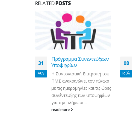
RELATED
POSTS
Πρόγραμμα Συνεντεύξεων
Εισαγωγή Μεταπτυχι
08
Υποψηφίων
Φοιτητών 2021-2022
Ιούλ
Η Συντονιστική Επιτροπή του
Ανακοινώνεται ότι η
ΠΜΣ ανακοινώνει τον πίνακα
περίοδος υποβολής αι
με τις ημερομηνίες και τις ώρες
στο Πρόγραμμα
συνέντευξης των υποψηφίων
Μεταπτυχιακών Σπου
για την πλήρωση...
«Ψυχική Υγεία Παιδιών 
Εφήβων, Εξαρτήσεις κα
read more
Τεχνολογίες» του...
read more