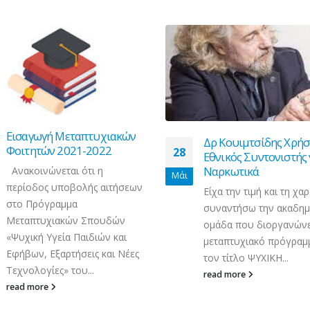
ακών
Συνε
Δρ Κουιμτσίδης Χρήστος,
13
εισ
28
Εθνικός Συντονιστής για τα
Ναρκωτικά
Σεπ
Την 
Μάι
τήσεων
ξεκι
Είχα την τιμή και τη χαρά να
τους
συναντήσω την ακαδημαϊκή
δών
εισα
ομάδα που διοργανώνει το
και
συνε
μεταπτυχιακό πρόγραμμα με
ι Νέες
χώρα
τον τίτλο ΨΥΧΙΚΗ...
read
read more