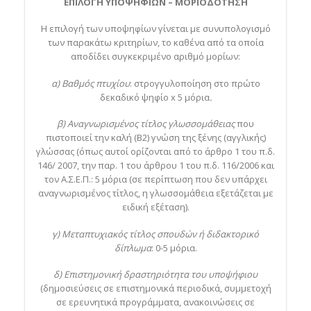
ΕΠΙΛΟΓΗ ΥΠΟΨΗΦΙΩΝ – ΜΟΡΙΟΔΟΤΗΣΗ
Η επιλογή των υποψηφίων γίνεται με συνυπολογισμό
των παρακάτω κριτηρίων, το καθένα από τα οποία
αποδίδει συγκεκριμένο αριθμό μορίων:
α) Βαθμός πτυχίου
: στρογγυλοποίηση στο πρώτο
δεκαδικό ψηφίο x 5 μόρια
.
β) Αναγνωρισμένος τίτλος γλωσσομάθειας
που
πιστοποιεί την καλή (B2) γνώση της ξένης (αγγλικής)
γλώσσας (όπως αυτοί ορίζονται από το άρθρο 1 του π.δ.
146/ 2007, την παρ. 1 του άρθρου 1 του π.δ. 116/2006 και
τον Α.Σ.Ε.Π.: 5 μόρια (σε περίπτωση που δεν υπάρχει
αναγνωρισμένος τίτλος, η γλωσσομάθεια εξετάζεται με
ειδική εξέταση).
γ) Μεταπτυχιακός τίτλος σπουδών ή διδακτορικό
δίπλωμα
: 0-5 μόρια.
δ) Επιστημονική δραστηριότητα του υποψήφιου
(δημοσιεύσεις σε επιστημονικά περιοδικά, συμμετοχή
σε ερευνητικά προγράμματα, ανακοινώσεις σε