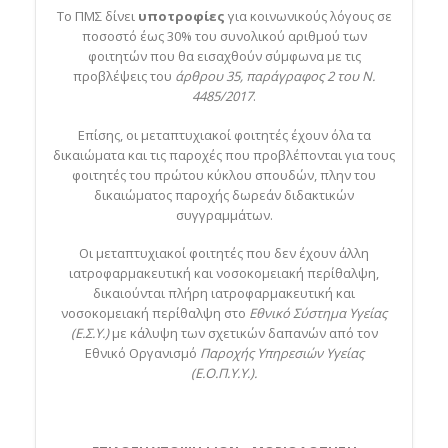
Το ΠΜΣ δίνει
υποτροφίες
για κοινωνικούς λόγους σε
ποσοστό έως 30% του συνολικού αριθμού των
φοιτητών που θα εισαχθούν σύμφωνα με τις
προβλέψεις του
άρθρου 35, παράγραφος 2 του Ν.
4485/2017
.
Επίσης, οι μεταπτυχιακοί φοιτητές έχουν όλα τα
δικαιώματα και τις παροχές που προβλέπονται για τους
φοιτητές του πρώτου κύκλου σπουδών, πλην του
δικαιώματος παροχής δωρεάν διδακτικών
συγγραμμάτων.
Οι μεταπτυχιακοί φοιτητές που δεν έχουν άλλη
ιατροφαρμακευτική και νοσοκομειακή περίθαλψη,
δικαιούνται πλήρη ιατροφαρμακευτική και
νοσοκομειακή περίθαλψη στο
Εθνικό Σύστημα Υγείας
(Ε.Σ.Υ.)
με κάλυψη των σχετικών δαπανών από τον
Εθνικό Οργανισμό
Παροχής Υπηρεσιών Υγείας
(Ε.Ο.Π.Υ.Υ.).