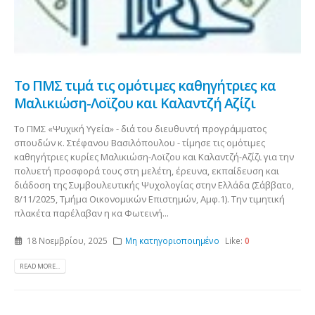
Το ΠΜΣ τιμά τις ομότιμες καθηγήτριες κα
Μαλικιώση-Λοϊζου και Καλαντζή Αζίζι
Το ΠΜΣ «Ψυχική Υγεία» - διά του διευθυντή προγράμματος
σπουδών κ. Στέφανου Βασιλόπουλου - τίμησε τις ομότιμες
καθηγήτριες κυρίες Μαλικιώση-Λοϊζου και Καλαντζή-Αζίζι για την
πολυετή προσφορά τους στη μελέτη, έρευνα, εκπαίδευση και
διάδοση της Συμβουλευτικής Ψυχολογίας στην Ελλάδα (Σάββατο,
8/11/2025, Τμήμα Οικονομικών Επιστημών, Αμφ.1). Την τιμητική
πλακέτα παρέλαβαν η κα Φωτεινή...
18 Νοεμβρίου, 2025
Μη κατηγοριοποιημένο
Like:
0
READ MORE...