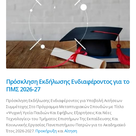
Πρόσκληση Εκδήλωσης Ενδιαφέροντος για το
ΠΜΣ 2026-27
Πρόσκληση Εκδήλωσης Ενδιαφέροντος για Υποβολή Αιτήσεων
Συμμέτοχης Στο Πρόγραμμα Μεταπτυχιακών Σπουδών με Τίτλο
«Ψυχική Υγεία Παιδιών Και Εφήβων, Εξαρτήσεις Και Νέες
Τεχνολογίες» του Τμήματος Επιστήμων Της Εκπαίδευσης Και
Κοινωνικής Εργασίας Πανεπιστήμιου Πατρών για το Ακαδημαϊκό
Έτος 2026-2027.
Προκήρυξη
και
Αίτηση