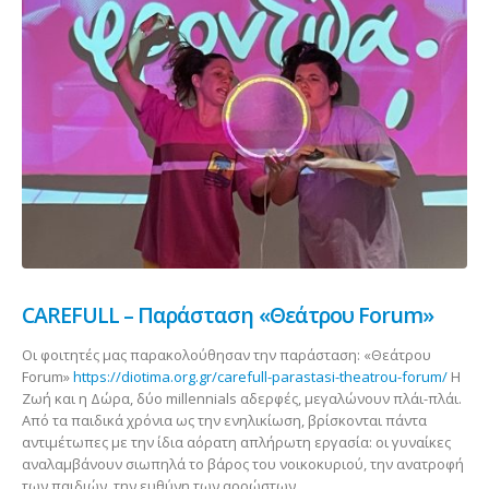
CAREFULL – Παράσταση «Θεάτρου Forum»
Oι φοιτητές μας παρακολούθησαν την παράσταση: «Θεάτρου
Forum»
https://diotima.org.gr/carefull-parastasi-theatrou-forum/
Η
Ζωή και η Δώρα, δύο millennials αδερφές, μεγαλώνουν πλάι-πλάι.
Από τα παιδικά χρόνια ως την ενηλικίωση, βρίσκονται πάντα
αντιμέτωπες με την ίδια αόρατη απλήρωτη εργασία: οι γυναίκες
αναλαμβάνουν σιωπηλά το βάρος του νοικοκυριού, την ανατροφή
των παιδιών, την ευθύνη των αρρώστων...