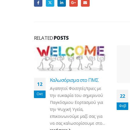
RELATED
POSTS
Καλωσόρισμα στο ΠΜΣ
12
Αγαπητοί Φοιτητές/τριες με
ΚΔΗΛΩΣΗΣ
Οκτ
την ευκαιρία του σημερινού
22
Σ για
Παγκόσμιου Εορτασμού για
εων
Φεβ
την Ψυχική Υγεία,
ο ΠΜΣ με
γεία
επικοινωνούμε μαζί σας για
ήβων,
να σας καλωσορίσουμε στο...
Νέες