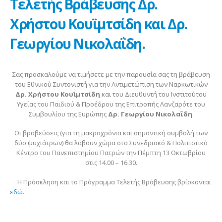
Τελετής Βράβευσης Δρ.
Χρήστου Κουϊμτσίδη και Δρ.
Γεωργίου Νικολαΐδη.
Σας προσκαλούμε να τιμήσετε με την παρουσία σας τη βράβευση
του Εθνικού Συντονιστή για την Αντιμετώπιση των Ναρκωτικών
Δρ. Χρήστου Κουϊμτσίδη
και του Διευθυντή του Ινστιτούτου
Υγείας του Παιδιού & Προέδρου της Επιτροπής Λανζαρότε του
Συμβουλίου της Ευρώπης
Δρ. Γεωργίου Νικολαΐδη
.
Οι βραβεύσεις (για τη μακροχρόνια και σημαντική συμβολή των
δύο ψυχιάτρων) θα λάβουν χώρα στο Συνεδριακό & Πολιτιστικό
Κέντρο του Πανεπιστημίου Πατρών την Πέμπτη 13 Οκτωβρίου
στις 14.00 – 16.30.
Η Πρόσκληση και το Πρόγραμμα Τελετής Βράβευσης βρίσκονται
εδώ.